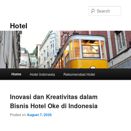
Skip
Skip
to
to
Sear
primary
secondary
content
content
Hotel
Main
Home
Hotel Indonesia
Rekomendasi Hotel
menu
Inovasi dan Kreativitas dalam
Bisnis Hotel Oke di Indonesia
Posted on
August 7, 2026