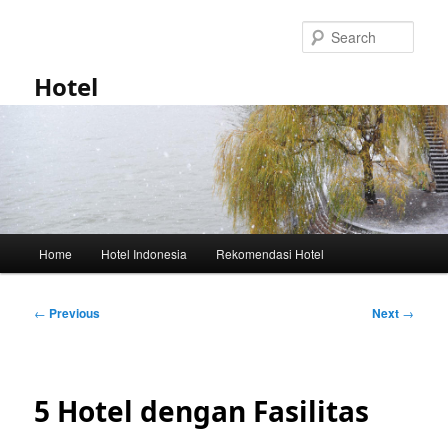
Skip
to
Sear
primary
content
Hotel
Main
Home
Hotel Indonesia
Rekomendasi Hotel
menu
Post
←
Previous
Next
→
navigation
5 Hotel dengan Fasilitas