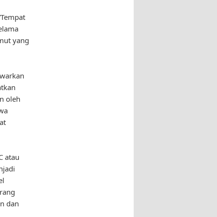
 “Tempat
selama
imut yang
awarkan
atkan
n oleh
hwa
at
C atau
njadi
el
orang
an dan