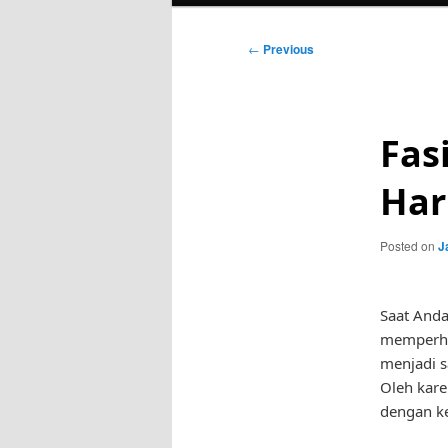
Post
←
Previous
navigation
Fas
Har
Posted on
J
Saat Anda
memperhat
menjadi s
Oleh kare
dengan ke