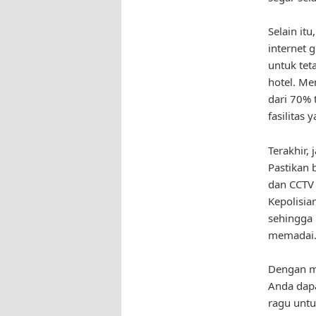
Selain itu
internet 
untuk tet
hotel. Me
dari 70% 
fasilitas
Terakhir,
Pastikan 
dan CCTV
Kepolisia
sehingga 
memadai
Dengan me
Anda dap
ragu untu