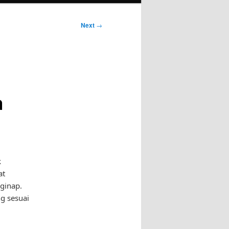
Next
→
a
k
at
ginap.
ng sesuai