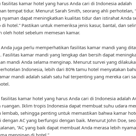
u fasilitas kamar hotel yang harus Anda cari di Indonesia adalah
n tempat tidur. Menurut Sarah Smith, seorang ahli perhotelan,
g nyaman dapat meningkatkan kualitas tidur dan istirahat Anda 
di hotel.” Pastikan untuk memeriksa jenis kasur, bantal, dan sel
n oleh hotel sebelum memesan kamar.
u, Anda juga perlu memperhatikan fasilitas kamar mandi yang dit
l. Fasilitas kamar mandi yang lengkap dan bersih dapat meningk
an mandi Anda selama menginap. Menurut survei yang dilakuka
Perhotelan Indonesia, lebih dari 80% tamu hotel menyatakan ba
kamar mandi adalah salah satu hal terpenting yang mereka cari sa
otel.
, fasilitas kamar hotel yang harus Anda cari di Indonesia adalah A
 ruangan. Iklim tropis Indonesia dapat membuat suhu udara me
n lembab, sehingga penting untuk memastikan bahwa kamar hot
i dengan AC yang berfungsi dengan baik. Menurut John Doe, se
jalanan, “AC yang baik dapat membuat Anda merasa lebih nyam
ama menginap di hotel.”