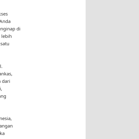
kses
 Anda
nginap di
 lebih
 satu
l.
ankas,
 dari
,
ang
nesia,
Jangan
eka