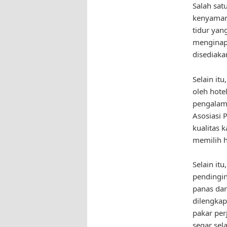
Salah sat
kenyamana
tidur yan
menginap 
disediaka
Selain it
oleh hote
pengalam
Asosiasi 
kualitas 
memilih h
Selain itu
pendingin
panas da
dilengkap
pakar per
segar sel