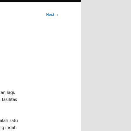
Next
→
an lagi.
asilitas
alah satu
ng indah