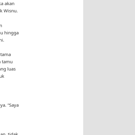
ka akan
k Wisnu.
n
au hingga
i.
utama
a tamu
ang luas
uk
ya. “Saya
n, tidak