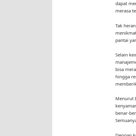
dapat me
merasa te
Tak heran
menikmati
pantai ya
Selain ke
manajemen
bisa mera
hingga re
memberik
Menurut I
kenyamana
benar-ben
Semuanya
Dengan k