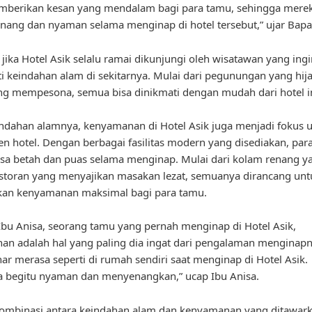
mberikan kesan yang mendalam bagi para tamu, sehingga mere
nang dan nyaman selama menginap di hotel tersebut,” ujar Bapa
 jika Hotel Asik selalu ramai dikunjungi oleh wisatawan yang ingi
 keindahan alam di sekitarnya. Mulai dari pegunungan yang hij
ng mempesona, semua bisa dinikmati dengan mudah dari hotel in
indahan alamnya, kenyamanan di Hotel Asik juga menjadi fokus 
 hotel. Dengan berbagai fasilitas modern yang disediakan, par
sa betah dan puas selama menginap. Mulai dari kolam renang y
storan yang menyajikan masakan lezat, semuanya dirancang unt
an kenyamanan maksimal bagi para tamu.
bu Anisa, seorang tamu yang pernah menginap di Hotel Asik,
n adalah hal yang paling dia ingat dari pengalaman menginapn
ar merasa seperti di rumah sendiri saat menginap di Hotel Asik.
 begitu nyaman dan menyenangkan,” ucap Ibu Anisa.
ombinasi antara keindahan alam dan kenyamanan yang ditawarka