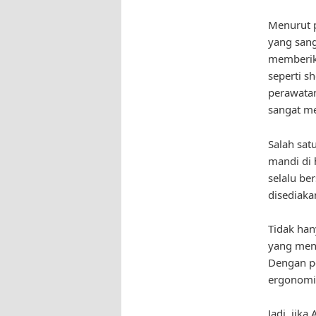
Menurut p
yang sang
memberik
seperti s
perawatan
sangat m
Salah sat
mandi di 
selalu be
disediaka
Tidak han
yang mena
Dengan pe
ergonomis
Jadi, jik