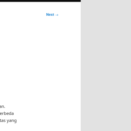
Next
→
an.
berbeda
tas yang