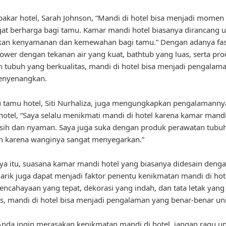
akar hotel, Sarah Johnson, “Mandi di hotel bisa menjadi momen 
at berharga bagi tamu. Kamar mandi hotel biasanya dirancang 
an kenyamanan dan kemewahan bagi tamu.” Dengan adanya fasi
hower dengan tekanan air yang kuat, bathtub yang luas, serta pr
 tubuh yang berkualitas, mandi di hotel bisa menjadi pengalam
enyenangkan.
u tamu hotel, Siti Nurhaliza, juga mengungkapkan pengalamanny
hotel, “Saya selalu menikmati mandi di hotel karena kamar mand
rsih dan nyaman. Saya juga suka dengan produk perawatan tubu
n karena wanginya sangat menyegarkan.”
ya itu, suasana kamar mandi hotel yang biasanya didesain denga
rik juga dapat menjadi faktor penentu kenikmatan mandi di hot
ncahayaan yang tepat, dekorasi yang indah, dan tata letak yang
, mandi di hotel bisa menjadi pengalaman yang benar-benar uni
a Anda ingin merasakan kenikmatan mandi di hotel, jangan ragu u