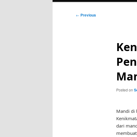
Post
←
Previous
navigation
Ken
Pen
Man
Posted on
S
Mandi di 
Kenikmat
dari mand
membuat 