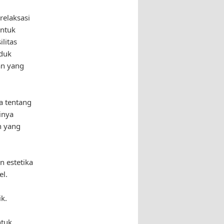
relaksasi
untuk
litas
oduk
an yang
a tentang
inya
h yang
n estetika
el.
k.
ntuk