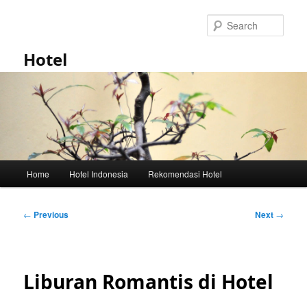
Skip
to
Sear
primary
content
Hotel
Main
Home
Hotel Indonesia
Rekomendasi Hotel
menu
Post
←
Previous
Next
→
navigation
Liburan Romantis di Hotel