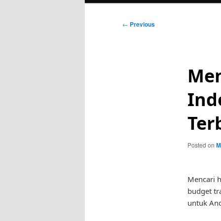
Post
←
Previous
navigation
Men
Ind
Ter
Posted on
M
Mencari h
budget tr
untuk An