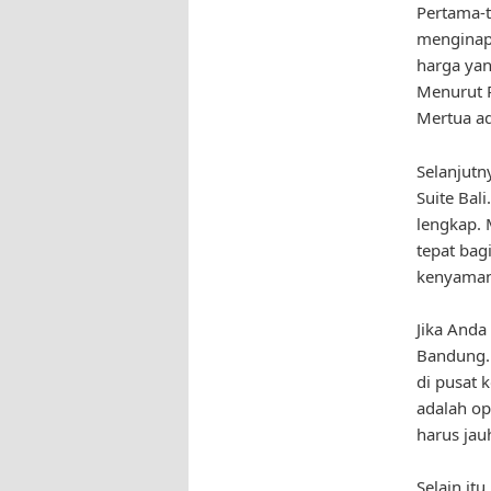
Pertama-t
menginap 
harga ya
Menurut P
Mertua ad
Selanjutn
Suite Bal
lengkap. 
tepat bag
kenyaman
Jika Anda
Bandung. 
di pusat 
adalah op
harus jauh
Selain it