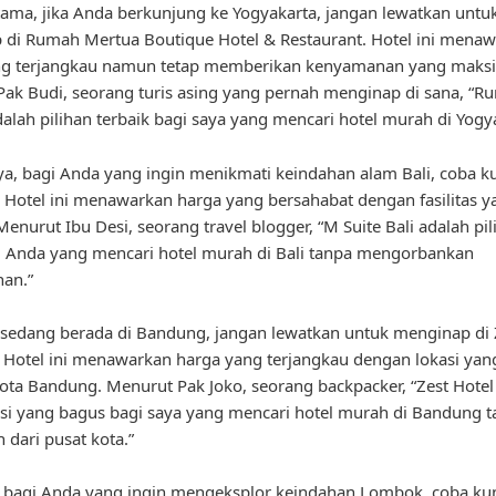
ama, jika Anda berkunjung ke Yogyakarta, jangan lewatkan untu
di Rumah Mertua Boutique Hotel & Restaurant. Hotel ini mena
ng terjangkau namun tetap memberikan kenyamanan yang maksi
ak Budi, seorang turis asing yang pernah menginap di sana, “R
alah pilihan terbaik bagi saya yang mencari hotel murah di Yogya
ya, bagi Anda yang ingin menikmati keindahan alam Bali, coba k
i. Hotel ini menawarkan harga yang bersahabat dengan fasilitas y
Menurut Ibu Desi, seorang travel blogger, “M Suite Bali adalah pi
i Anda yang mencari hotel murah di Bali tanpa mengorbankan
an.”
 sedang berada di Bandung, jangan lewatkan untuk menginap di 
Hotel ini menawarkan harga yang terjangkau dengan lokasi yang
kota Bandung. Menurut Pak Joko, seorang backpacker, “Zest Hote
si yang bagus bagi saya yang mencari hotel murah di Bandung 
 dari pusat kota.”
u, bagi Anda yang ingin mengeksplor keindahan Lombok, coba ku