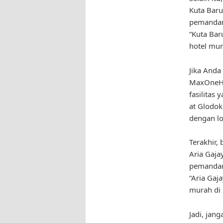
Kuta Baru
pemandang
“Kuta Bar
hotel mu
Jika Anda
MaxOneHo
fasilitas
at Glodok
dengan lok
Terakhir,
Aria Gaja
pemandan
“Aria Gaj
murah di
Jadi, jan