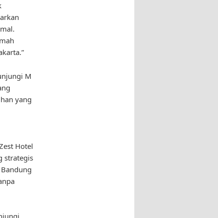
k
warkan
mal.
umah
karta.”
unjungi M
ang
lihan yang
Zest Hotel
 strategis
l Bandung
tanpa
njungi