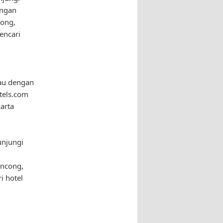
engan
cong,
encari
au dengan
tels.com
arta
unjungi
ancong,
i hotel