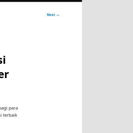
Next
→
si
er
bagi para
 terbaik