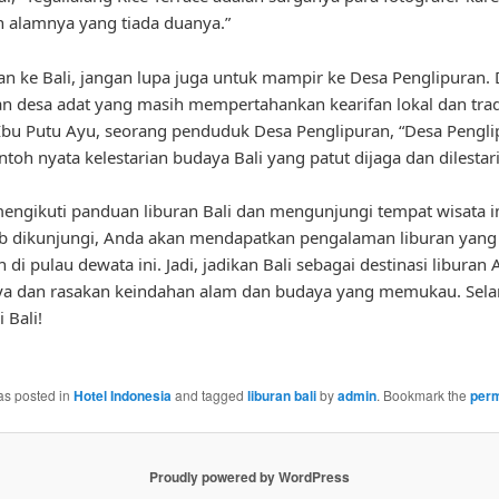
 alamnya yang tiada duanya.”
ran ke Bali, jangan lupa juga untuk mampir ke Desa Penglipuran. 
 desa adat yang masih mempertahankan kearifan lokal dan tradi
bu Putu Ayu, seorang penduduk Desa Penglipuran, “Desa Pengli
ntoh nyata kelestarian budaya Bali yang patut dijaga dan dilestar
ngikuti panduan liburan Bali dan mengunjungi tempat wisata i
b dikunjungi, Anda akan mendapatkan pengalaman liburan yang
 di pulau dewata ini. Jadi, jadikan Bali sebagai destinasi liburan
nya dan rasakan keindahan alam dan budaya yang memukau. Sel
i Bali!
as posted in
Hotel Indonesia
and tagged
liburan bali
by
admin
. Bookmark the
perm
Proudly powered by WordPress