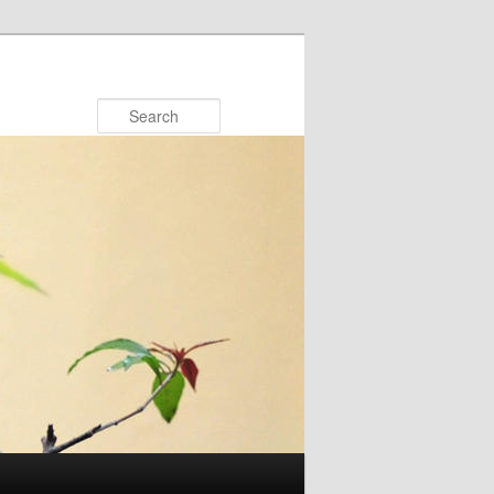
Search