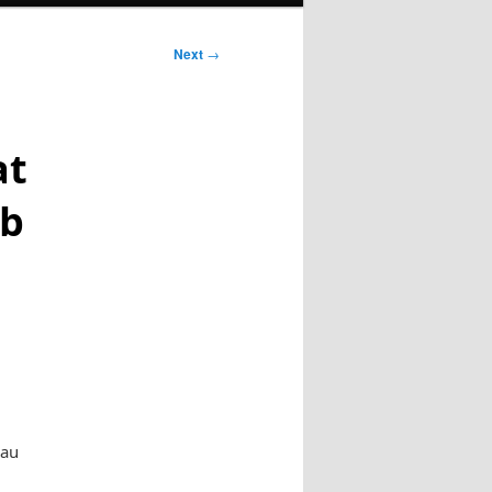
Next
→
at
ib
lau