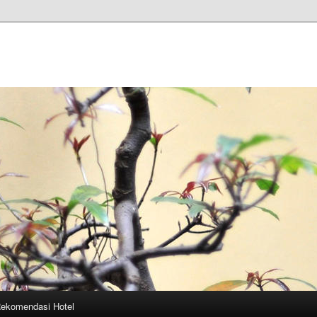
ekomendasi Hotel