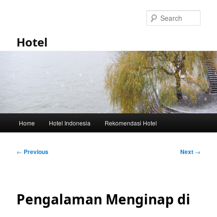
Skip
to
Sear
primary
content
Hotel
Main
Home
Hotel Indonesia
Rekomendasi Hotel
menu
Post
←
Previous
Next
→
navigation
Pengalaman Menginap di