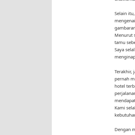
Selain it
mengenai 
gambaran 
Menurut s
tamu sebe
Saya sela
menginap 
Terakhir,
pernah me
hotel ter
perjalana
mendapatk
Kami sela
kebutuha
Dengan me