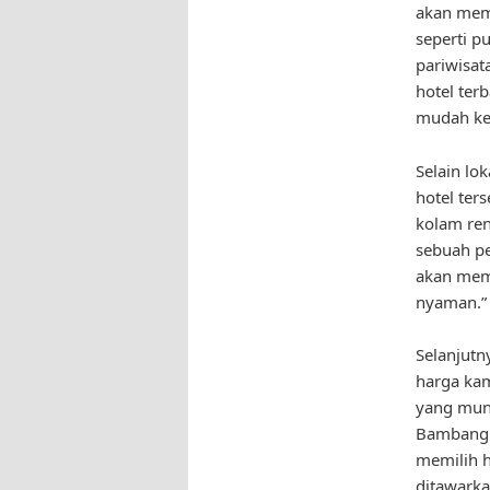
akan memu
seperti p
pariwisat
hotel ter
mudah ke 
Selain lok
hotel ter
kolam ren
sebuah pe
akan mem
nyaman.”
Selanjutn
harga kam
yang mung
Bambang B
memilih h
ditawarka