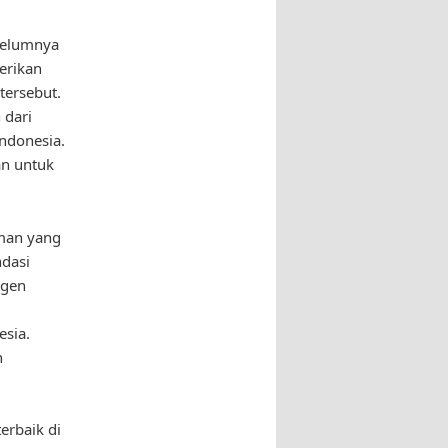
ebelumnya
erikan
tersebut.
 dari
ndonesia.
an untuk
eman yang
dasi
agen
esia.
n
erbaik di