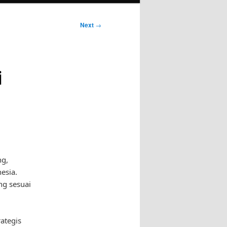
Next
→
i
ng,
esia.
ng sesuai
ategis