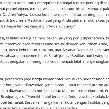
dahkan Anda untuk mengakses berbagai tempat penting di seki
usat perbelanjaan, tempat wisata, atau kantor bisnis. Menurut pak
a, Dr. Arief Yahya, “Lokasi hotel merupakan faktor penting dalam
baik di Indonesia. Pastikan hotel yang Anda pilih memiliki akses 
berbagai tempat yang ingin Anda kunjungi.”
asi, fasilitas hotel juga merupakan hal yang perlu diperhatikan. P
sebut menyediakan fasilitas yang sesuai dengan kebutuhan Anda, 
ang, pusat kebugaran, restoran, atau layanan kamar 24 jam. M
rusahaan manajemen hotel, Sarah Jones, “Fasilitas hotel yang l
buat pengalaman menginap Anda menjadi lebih menyenangkan
ya, perhatikan juga harga kamar hotel. Sesuaikan budget Anda 
ar hotel yang ditawarkan. Jangan ragu untuk mencari promo at
kin ditawarkan oleh hotel tersebut. Menurut pakar ekonomi, Pro
rodjonegoro, “Memilih hotel terbaik di Indonesia tidak selalu be
otel termahal. Sesuaikan harga kamar hotel dengan fasilitas yan
n agar Anda mendapatkan nilai yang sepadan.”