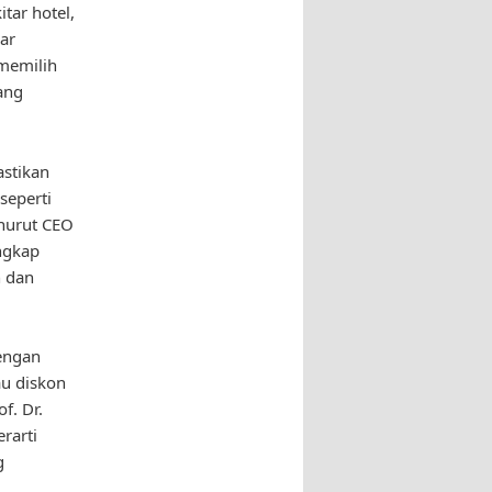
tar hotel,
ar
 memilih
yang
astikan
seperti
enurut CEO
engkap
 dan
dengan
au diskon
f. Dr.
rarti
g