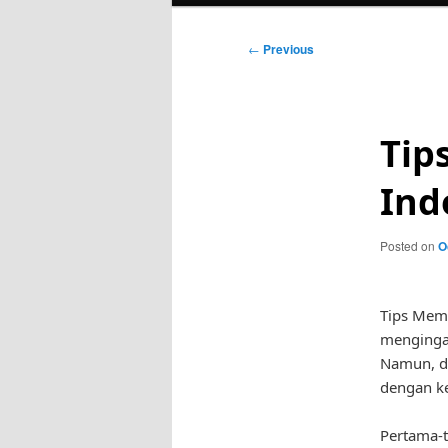
Post
←
Previous
navigation
Tip
Ind
Posted on
O
Tips Memi
mengingat
Namun, de
dengan ke
Pertama-t