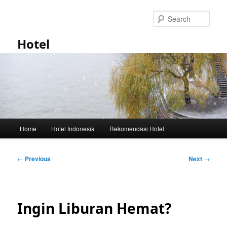
Skip
to
Sear
primary
content
Hotel
Main
Home
Hotel Indonesia
Rekomendasi Hotel
menu
Post
←
Previous
Next
→
navigation
Ingin Liburan Hemat?